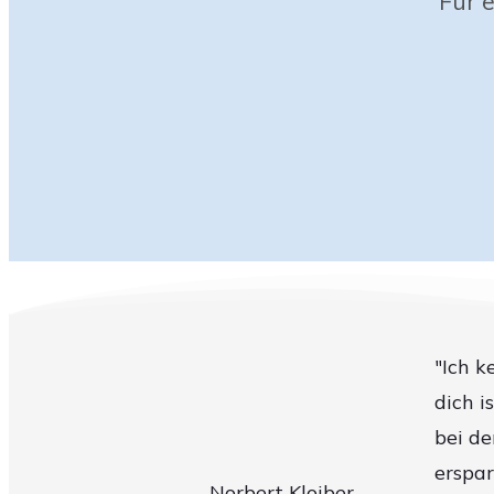
Für 
"Ich k
dich i
bei de
erspar
Norbert Kloiber